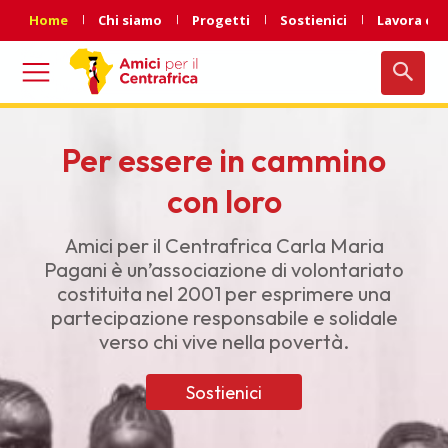
Home
Chi siamo
Progetti
Sostienici
Lavora con
Per essere in cammino
con loro
Amici per il Centrafrica Carla Maria
Pagani è un’associazione di volontariato
costituita nel 2001 per esprimere una
partecipazione responsabile e solidale
verso chi vive nella povertà.
Sostienici