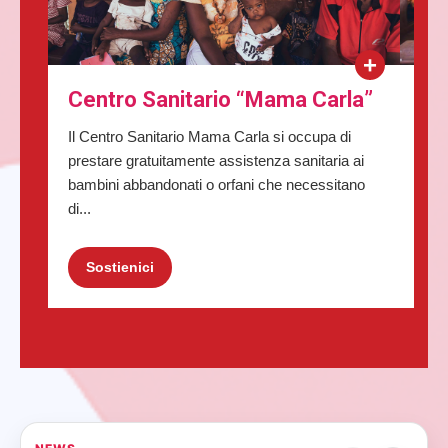
+
Sc
Centro Sanitario “Mama Carla”
Un’o
Il Centro Sanitario Mama Carla si occupa di
Asso
prestare gratuitamente assistenza sanitaria ai
di b
bambini abbandonati o orfani che necessitano
di...
Sostienici
S