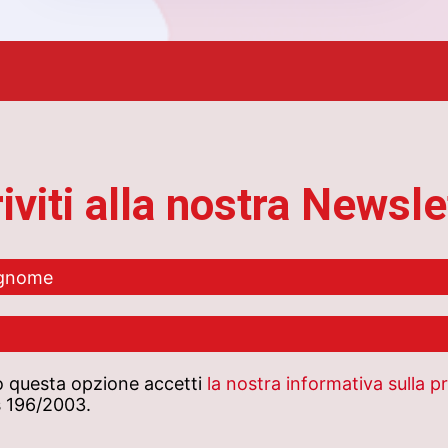
riviti alla nostra Newsle
 questa opzione accetti
la nostra informativa sulla p
gs 196/2003.