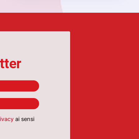
tter
rivacy
ai sensi