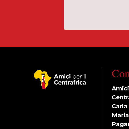
Con
Amici 
Centr
Carla
Mari
Paga