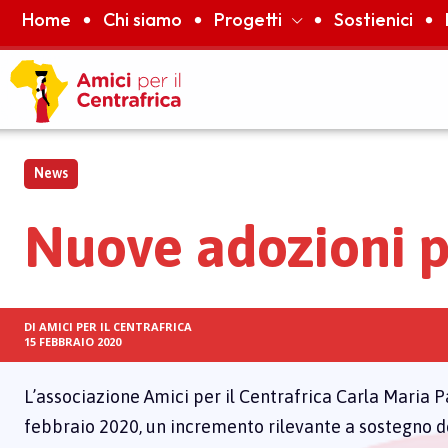
Home
Chi siamo
Progetti
Sostienici
News
Nuove adozioni pe
DI
AMICI PER IL CENTRAFRICA
15 FEBBRAIO 2020
L’associazione Amici per il Centrafrica Carla Maria P
febbraio 2020, un incremento rilevante a sostegno d