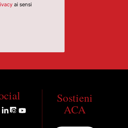
rivacy
ai sensi
ocial
Sostieni
ACA