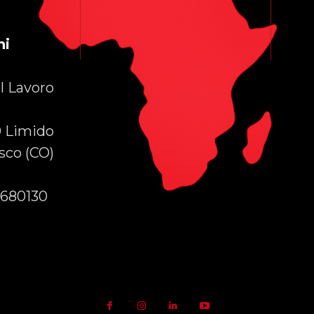
a
ni
l Lavoro
 Limido
co (CO)
680130