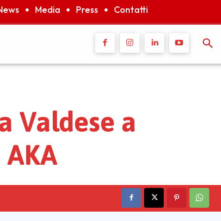
News
Media
Press
Contatti
ca Valdese a
i AKA