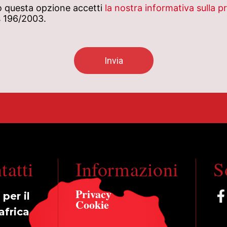
 questa opzione accetti
la nostra informativa sulla p
gs 196/2003.
tatti
Informazioni
S
Privacy
per il
Cookie
africa