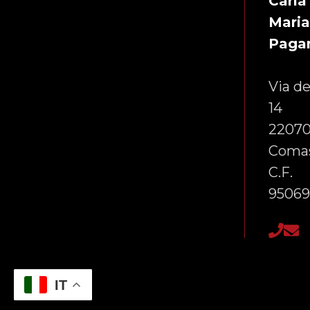
Carla
Mari
Paga
Via de
14
22070
Comas
C.F.
95069
IT