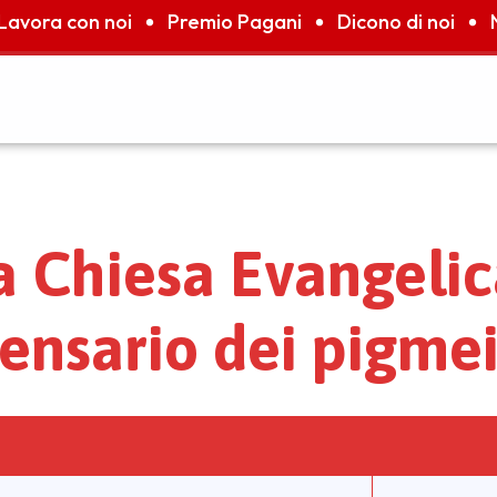
Lavora con noi
Premio Pagani
Dicono di noi
la Chiesa Evangeli
pensario dei pigme