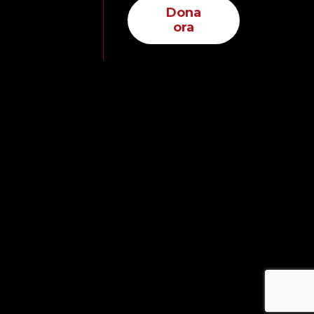
Dona
ora