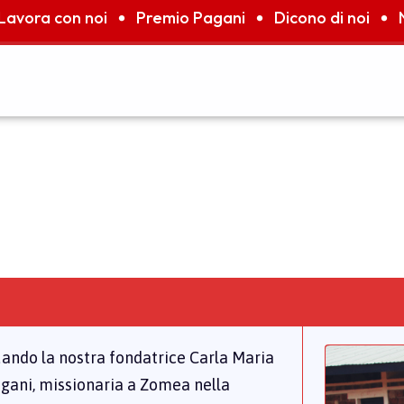
Lavora con noi
Premio Pagani
Dicono di noi
quando la nostra fondatrice Carla Maria
agani, missionaria a Zomea nella