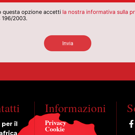
 questa opzione accetti
la nostra informativa sulla p
gs 196/2003.
tatti
Informazioni
S
Privacy
per il
Cookie
africa