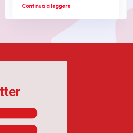
Continua a leggere
tter