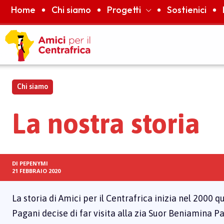
Home
Chi siamo
Progetti
Sostienici
Chi siamo
La nostra storia
DI
PEPENYMI
21 FEBBRAIO 2020
La storia di Amici per il Centrafrica inizia nel 2000 
Pagani decise di far visita alla zia Suor Beniamina P