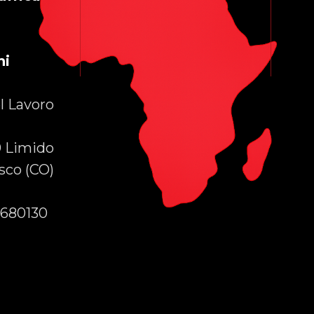
a
ni
l Lavoro
 Limido
co (CO)
680130