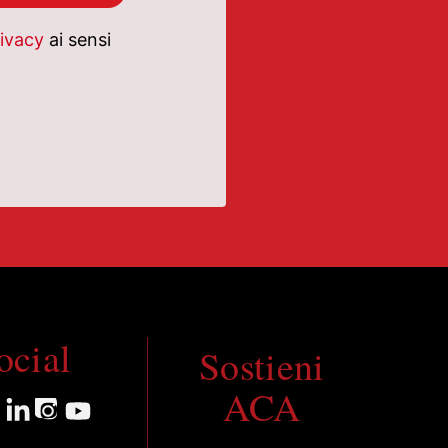
rivacy
ai sensi
ocial
Sostieni
ACA