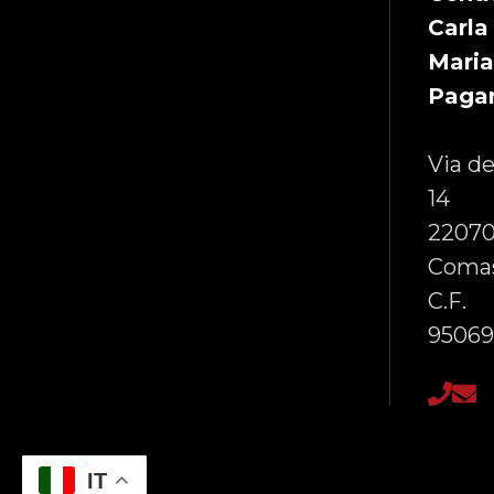
Carla
Mari
Paga
Via de
14
22070
Comas
C.F.
95069
IT