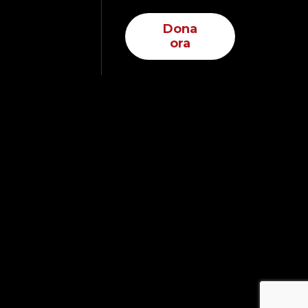
Dona
ora