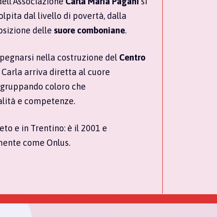
dell’Associazione
Carla Maria Pagani
si
lpita dal livello di povertà, dalla
osizione delle
suore comboniane
.
 impegnarsi nella costruzione del
Centro
Carla arriva diretta al cuore
aggruppando coloro che
alità e competenze.
to e in Trentino: è il 2001 e
almente come Onlus.